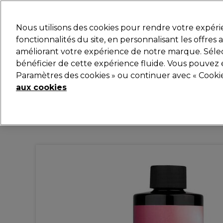
Prêt(e) à t’inscrire pou
Nous utilisons des cookies pour rendre votre expér
fonctionnalités du site, en personnalisant les offres
améliorant votre expérience de notre marque. Sélec
Marques
Bons plans
Coiffure
Electro et Matér
bénéficier de cette expérience fluide. Vous pouvez 
Paramètres des cookies » ou continuer avec « Cooki
Livraison et délais
lire la suite
aux cookies