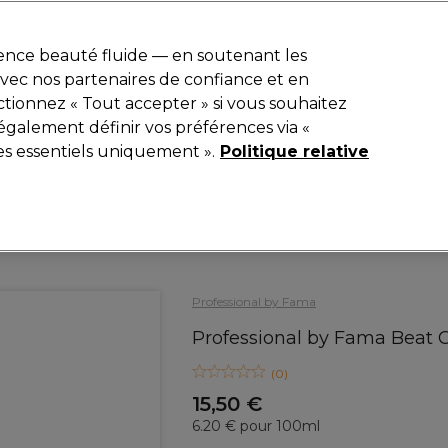
r
-15 %
? Rejoins
Pro-Duo Prestige
et utilise
RET15
sur ton premier
ience beauté fluide — en soutenant les
 avec nos partenaires de confiance et en
Rechercher
tionnez « Tout accepter » si vous souhaitez
iel
Equipement de salon
Beauté
Hommes
Inspirations
également définir vos préférences via «
es essentiels uniquement ».
Politique relative
Coiffure
Couleur de Cheveux
Coloration Cheveux Semi Permanente & Ton 
Professional by Fama
Professional by Fama Beat 
(
0
)
15,50 €
6.20 € pour 100ml