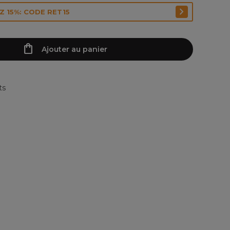
 15%: CODE RET15
Ajouter au panier
ts