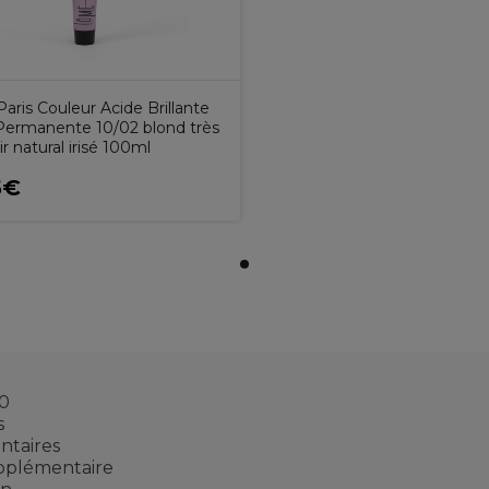
ris Couleur Acide Brillante
ermanente 10/02 blond très
air natural irisé 100ml
5€
.0
s
ntaires
upplémentaire