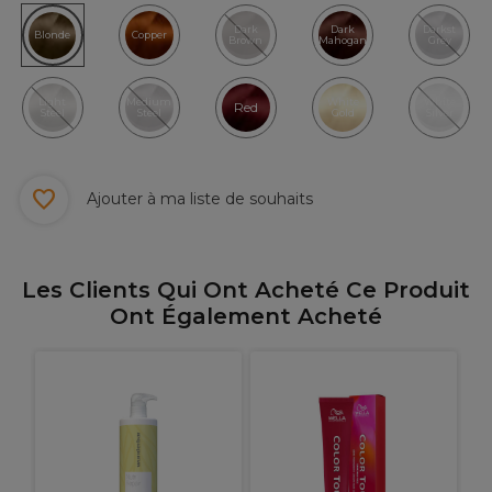
Dark
Dark
Darkst
Blonde
Copper
Brown
Mahogany
Grey
Light
Medium
White
White
Red
Steel
Steel
Gold
Silver
Ajouter à ma liste de souhaits
Les Clients Qui Ont Acheté Ce Produit
Ont Également Acheté