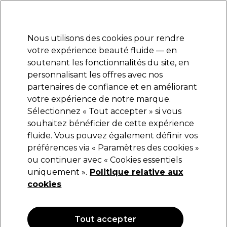
Prêt(e) à t’inscrire pour
-15 %
? Rejoins
Pro-Duo Prestige
et utilise
RET15
sur ton
premier ac
hat.
*Cond. s’appl.
Nous utilisons des cookies pour rendre
Se connecter
votre expérience beauté fluide — en
soutenant les fonctionnalités du site, en
Marques
Bons plans
Coiffure
Electro et Matériel
Equipem
personnalisant les offres avec nos
Livraison et délais
partenaires de confiance et en améliorant
lire la suite
votre expérience de notre marque.
Sélectionnez « Tout accepter » si vous
Eugène Perma Professionnel
souhaitez bénéficier de cette expérience
fluide. Vous pouvez également définir vos
Eugène Perma Blush Satine Coloration semi-
permanente sans ammoniaque 100ml Blond
préférences via « Paramètres des cookies »
ou continuer avec « Cookies essentiels
(
9
)
uniquement ».
Politique relative aux
29,95 €
cookies
29.95 € pour 100ml
OFFRE
Tout accepter