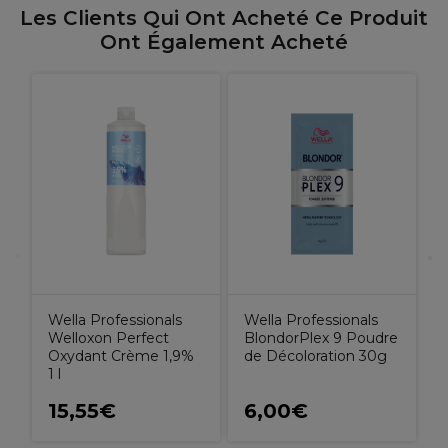
Les Clients Qui Ont Acheté Ce Produit
Ont Également Acheté
W
W
1
Wella Professionals
Wella Professionals
Welloxon Perfect
BlondorPlex 9 Poudre
Oxydant Crème 1,9%
de Décoloration 30g
1 l
15,55€
6,00€