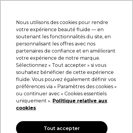
Prêt(e) à t’inscrire pour
-15 %
? Rejoins
Pro-Duo Prestige
et utilise
RET15
sur ton
premier ac
hat.
*Cond. s’appl.
Nous utilisons des cookies pour rendre
Se connecter
votre expérience beauté fluide — en
soutenant les fonctionnalités du site, en
Marques
Bons plans
Coiffure
Electro et Matériel
Equipem
personnalisant les offres avec nos
Livraison et délais
partenaires de confiance et en améliorant
lire la suite
votre expérience de notre marque.
Sélectionnez « Tout accepter » si vous
Wella Professionals
souhaitez bénéficier de cette expérience
fluide. Vous pouvez également définir vos
Wella Professionals Blondor Multi Blonde 7
Poudre de Décoloration 400g
préférences via « Paramètres des cookies »
ou continuer avec « Cookies essentiels
(
0
)
uniquement ».
Politique relative aux
54,90 €
cookies
13.72 € pour 100g
OFFRE
Tout accepter