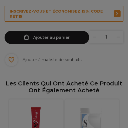
INSCRIVEZ-VOUS ET ÉCONOMISEZ 15%: CODE
RET15
Ajouter au panier
Ajouter à ma liste de souhaits
Les Clients Qui Ont Acheté Ce Produit
Ont Également Acheté
A