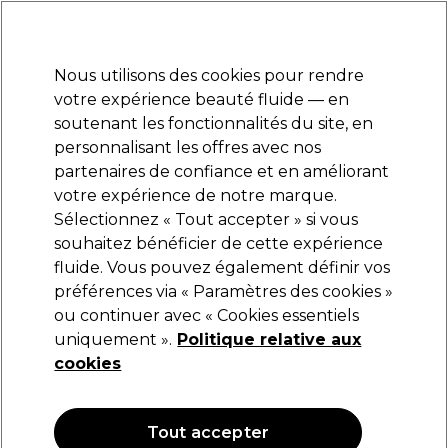
Prêt(e) à t’inscrire pour
-15 %
? Rejoins
Pro-Duo Prestige
et utilise
RET15
sur ton
premier ac
hat.
*Cond. s’appl.
Nous utilisons des cookies pour rendre
Se connecter
votre expérience beauté fluide — en
soutenant les fonctionnalités du site, en
Marques
Bons plans
Coiffure
Electro et Matériel
Equipem
personnalisant les offres avec nos
Livraison et délais
partenaires de confiance et en améliorant
lire la suite
votre expérience de notre marque.
Sélectionnez « Tout accepter » si vous
S-PRO
souhaitez bénéficier de cette expérience
fluide. Vous pouvez également définir vos
S-PRO Bleach Powder Blue 500g
préférences via « Paramètres des cookies »
(
0
)
ou continuer avec « Cookies essentiels
15,35 €
uniquement ».
Politique relative aux
3.07 € pour 100g
cookies
Tout accepter