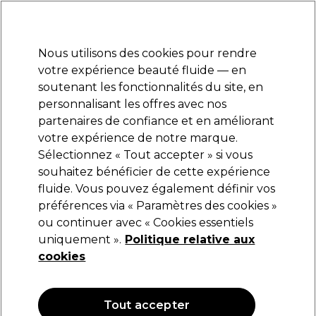
Prêt(e) à t’inscrire pour
-15 %
? Rejoins
Pro-Duo Prestige
et utilise
RET15
sur ton
premier ac
hat.
*Cond. s’appl.
Nous utilisons des cookies pour rendre
Se connecter
votre expérience beauté fluide — en
soutenant les fonctionnalités du site, en
Marques
Bons plans
Coiffure
Electro et Matériel
Equipem
personnalisant les offres avec nos
Livraison et délais
partenaires de confiance et en améliorant
lire la suite
votre expérience de notre marque.
Sélectionnez « Tout accepter » si vous
L'Oréal Professionnel
souhaitez bénéficier de cette expérience
fluide. Vous pouvez également définir vos
L'Oréal Professionnel Blond Studio Platinium
Plus 500ml
préférences via « Paramètres des cookies »
ou continuer avec « Cookies essentiels
(
0
)
uniquement ».
Politique relative aux
74,95 €
cookies
14.99 € pour 100ml
Tout accepter