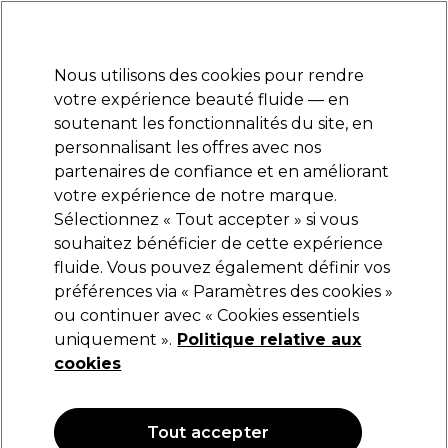
Prêt(e) à t’inscrire pour
-15 %
? Rejoins
Pro-Duo Prestige
et utilise
RET15
sur ton
premier ac
hat.
*Cond. s’appl.
Nous utilisons des cookies pour rendre
Se connecter
votre expérience beauté fluide — en
soutenant les fonctionnalités du site, en
Marques
Bons plans
Coiffure
Electro et Matériel
Equipem
personnalisant les offres avec nos
Livraison et délais
partenaires de confiance et en améliorant
lire la suite
votre expérience de notre marque.
Sélectionnez « Tout accepter » si vous
Tondeo
souhaitez bénéficier de cette expérience
fluide. Vous pouvez également définir vos
Tondeo TCR blades
préférences via « Paramètres des cookies »
(
0
)
ou continuer avec « Cookies essentiels
13,90 €
uniquement ».
Politique relative aux
cookies
OFFRE
Tout accepter