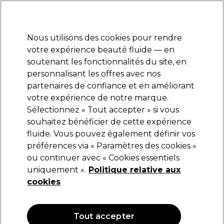
Prêt(e) à t’inscrire pour
-15 %
? Rejoins
Pro-Duo Prestige
et utilise
RET15
sur ton
premier ac
hat.
*Cond. s’appl.
Nous utilisons des cookies pour rendre
Se connecter
votre expérience beauté fluide — en
soutenant les fonctionnalités du site, en
Marques
Bons plans
Coiffure
Electro et Matériel
Equipem
personnalisant les offres avec nos
Livraison et délais
partenaires de confiance et en améliorant
lire la suite
votre expérience de notre marque.
Sélectionnez « Tout accepter » si vous
Jaguar
souhaitez bénéficier de cette expérience
fluide. Vous pouvez également définir vos
Jaguar Ciseaux White Line Satin Plus 5 - 4750
préférences via « Paramètres des cookies »
(
1
)
ou continuer avec « Cookies essentiels
125,09 €
uniquement ».
Politique relative aux
cookies
Tout accepter