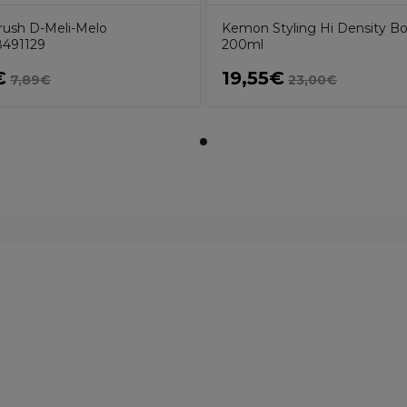
Brush D-Meli-Melo
Kemon Styling Hi Density Bo
8491129
200ml
€
19,55€
7,89€
23,00€