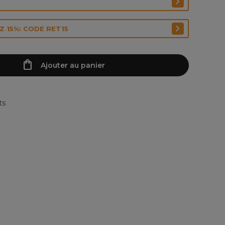
 15%: CODE RET15
Ajouter au panier
ts