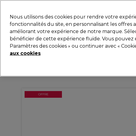
Prêt(e) à t’inscrire pou
Nous utilisons des cookies pour rendre votre expér
fonctionnalités du site, en personnalisant les offres
améliorant votre expérience de notre marque. Sélec
Marques
Bons plans
Coiffure
Electro et Matér
bénéficier de cette expérience fluide. Vous pouvez 
Paramètres des cookies » ou continuer avec « Cooki
Livraison et délais
lire la suite
aux cookies
OFFRE