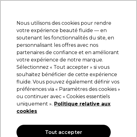
Prêt(e) à t’inscrire pour
-15 %
? Rejoins
Pro-Duo Prestige
et utilise
RET15
sur ton
premier ac
hat.
*Cond. s’appl.
Nous utilisons des cookies pour rendre
Se connecter
votre expérience beauté fluide — en
soutenant les fonctionnalités du site, en
Marques
Bons plans
Coiffure
Electro et Matériel
Equipem
personnalisant les offres avec nos
Livraison et délais
partenaires de confiance et en améliorant
lire la suite
votre expérience de notre marque.
Sélectionnez « Tout accepter » si vous
Sibel
souhaitez bénéficier de cette expérience
fluide. Vous pouvez également définir vos
Sibel Brosse Proline 288-25mm/8462132
préférences via « Paramètres des cookies »
(
4
)
ou continuer avec « Cookies essentiels
5,51 €
uniquement ».
6,89 €
Politique relative aux
cookies
OFFRE
Tout accepter