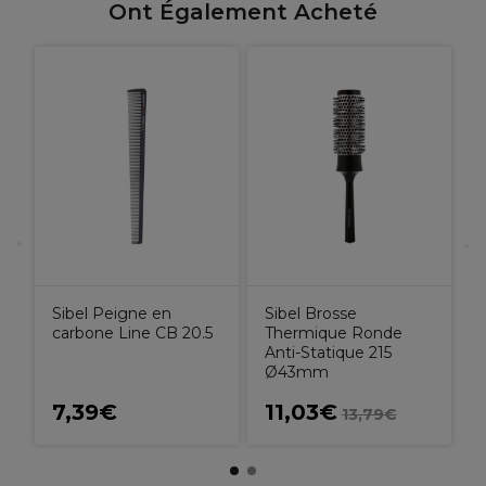
Ont Également Acheté
L
S
G
Sibel Peigne en
Sibel Brosse
carbone Line CB 20.5
Thermique Ronde
Anti-Statique 215
Ø43mm
7,39€
11,03€
13,79€