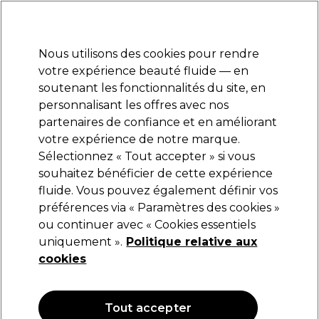
Prêt(e) à t’inscrire pour
-15 %
? Rejoins
Pro-Duo Prestige
et utilise
RET15
sur ton
premier ac
hat.
*Cond. s’appl.
Nous utilisons des cookies pour rendre
Se connecter
votre expérience beauté fluide — en
soutenant les fonctionnalités du site, en
Marques
Bons plans
Coiffure
Electro et Matériel
Equipem
personnalisant les offres avec nos
Livraison et délais
partenaires de confiance et en améliorant
lire la suite
votre expérience de notre marque.
Sélectionnez « Tout accepter » si vous
Olivia Garden
souhaitez bénéficier de cette expérience
fluide. Vous pouvez également définir vos
Olivia Garden Expert Blowout Shine Wavy
préférences via « Paramètres des cookies »
(
0
)
ou continuer avec « Cookies essentiels
28,59 €
uniquement ».
Politique relative aux
cookies
Tout accepter