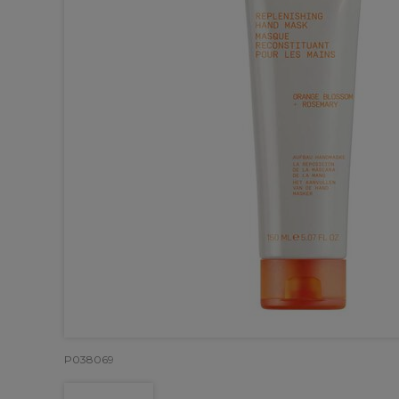
P038069