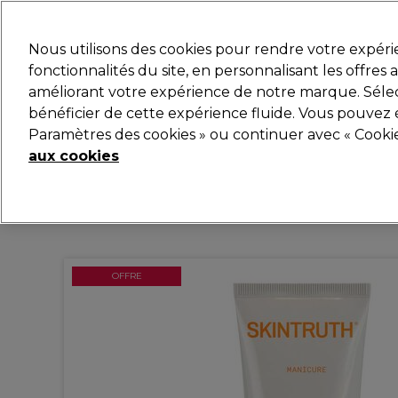
Prêt(e) à t’inscrire pou
Nous utilisons des cookies pour rendre votre expér
fonctionnalités du site, en personnalisant les offres
améliorant votre expérience de notre marque. Sélec
Marques
Bons plans
Coiffure
Electro et Matér
bénéficier de cette expérience fluide. Vous pouvez 
Paramètres des cookies » ou continuer avec « Cooki
Livraison et délais
lire la suite
aux cookies
OFFRE