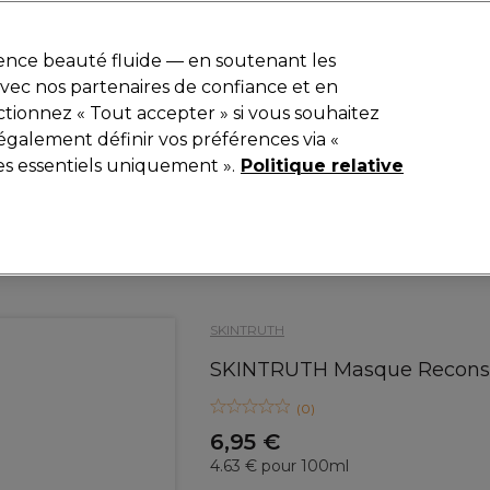
r
-15 %
? Rejoins
Pro-Duo Prestige
et utilise
RET15
sur ton premier
ience beauté fluide — en soutenant les
 avec nos partenaires de confiance et en
Rechercher
tionnez « Tout accepter » si vous souhaitez
iel
Equipement de salon
Beauté
Hommes
Inspirations
également définir vos préférences via «
es essentiels uniquement ».
Politique relative
Beauté
Visage
Masques & Soins Visage
SKINTRUTH
SKINTRUTH Masque Reconsti
(
0
)
6,95 €
4.63 € pour 100ml