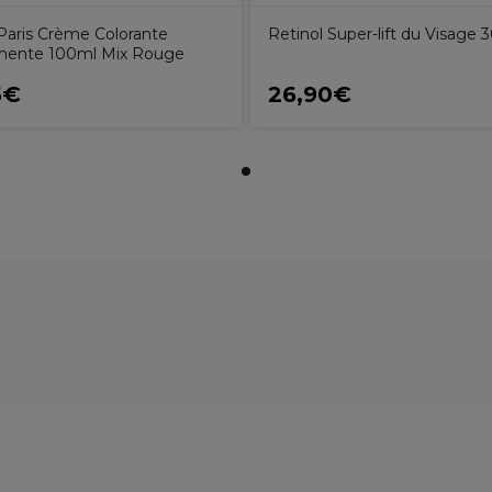
aris Crème Colorante
Retinol Super-lift du Visage 
nente 100ml Mix Rouge
5€
26,90€