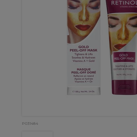
P031484