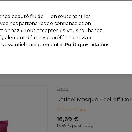
r
-15 %
? Rejoins
Pro-Duo Prestige
et utilise
RET15
sur ton premier
ience beauté fluide — en soutenant les
 avec nos partenaires de confiance et en
Rechercher
tionnez « Tout accepter » si vous souhaitez
iel
Equipement de salon
Beauté
Hommes
Inspirations
également définir vos préférences via «
es essentiels uniquement ».
Politique relative
Beauté
Visage
Masques & Soins Visage
Retinol
Retinol Masque Peel-off Dor
(
0
)
16,69 €
16.69 € pour 100g