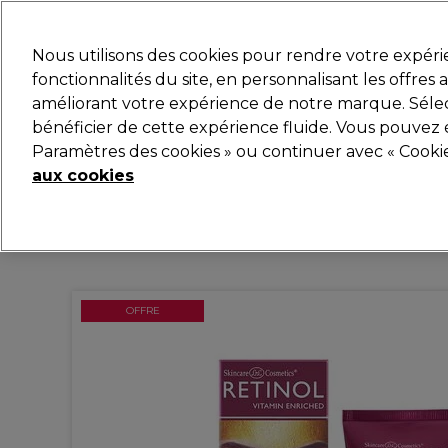
Prêt(e) à t’inscrire pou
Nous utilisons des cookies pour rendre votre expér
fonctionnalités du site, en personnalisant les offres
améliorant votre expérience de notre marque. Sélec
Marques
Bons plans
Coiffure
Electro et Matér
bénéficier de cette expérience fluide. Vous pouvez 
Paramètres des cookies » ou continuer avec « Cooki
Livraison et délais
lire la suite
aux cookies
OFFRE