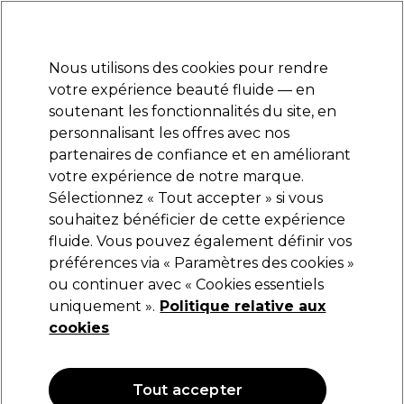
Prêt(e) à t’inscrire pour
-15 %
? Rejoins
Pro-Duo Prestige
et utilise
RET15
sur ton
premier ac
hat.
*Cond. s’appl.
Nous utilisons des cookies pour rendre
Se connecter
votre expérience beauté fluide — en
soutenant les fonctionnalités du site, en
Marques
Bons plans
Coiffure
Electro et Matériel
Equipem
personnalisant les offres avec nos
Livraison et délais
partenaires de confiance et en améliorant
lire la suite
votre expérience de notre marque.
Sélectionnez « Tout accepter » si vous
OPI
souhaitez bénéficier de cette expérience
fluide. Vous pouvez également définir vos
OPI Nature Strong Adoucisseur de Callosités
Action Lissante 250ml
préférences via « Paramètres des cookies »
ou continuer avec « Cookies essentiels
(
0
)
uniquement ».
Politique relative aux
53,90 €
cookies
21.56 € pour 100ml
OFFRE
Tout accepter