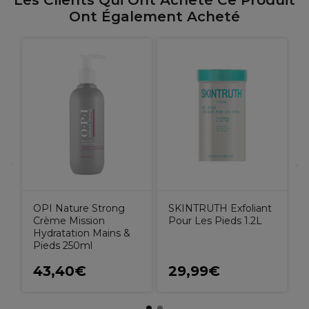
Les Clients Qui Ont Acheté Ce Produit
Ont Également Acheté
P
OPI Nature Strong
SKINTRUTH Exfoliant
Crème Mission
Pour Les Pieds 1.2L
Hydratation Mains &
Pieds 250ml
43,40€
29,99€