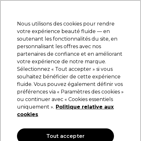
Prêt(e) à t’inscrire pour
-15 %
? Rejoins
Pro-Duo Prestige
et utilise
RET15
sur ton
premier ac
hat.
*Cond. s’appl.
Nous utilisons des cookies pour rendre
Se connecter
votre expérience beauté fluide — en
soutenant les fonctionnalités du site, en
Marques
Bons plans
Coiffure
Electro et Matériel
Equipem
personnalisant les offres avec nos
Livraison et délais
partenaires de confiance et en améliorant
lire la suite
votre expérience de notre marque.
Sélectionnez « Tout accepter » si vous
Maskology
souhaitez bénéficier de cette expérience
fluide. Vous pouvez également définir vos
Maskology Traitement pour les Pieds Pelable
40ml
préférences via « Paramètres des cookies »
ou continuer avec « Cookies essentiels
(
0
)
uniquement ».
Politique relative aux
8,99 €
cookies
Tout accepter