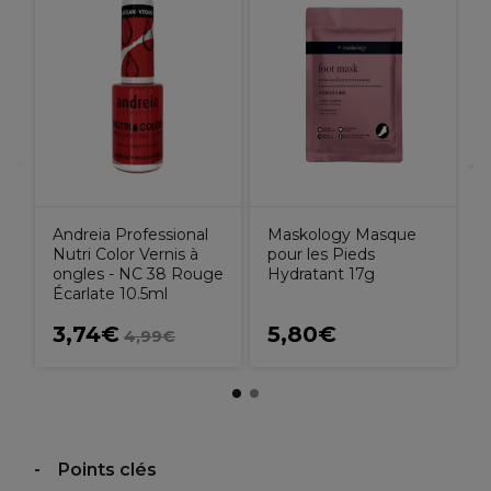
S
P
Andreia Professional
Maskology Masque
Nutri Color Vernis à
pour les Pieds
ongles - NC 38 Rouge
Hydratant 17g
Écarlate 10.5ml
3,74€
5,80€
4,99€
Points clés