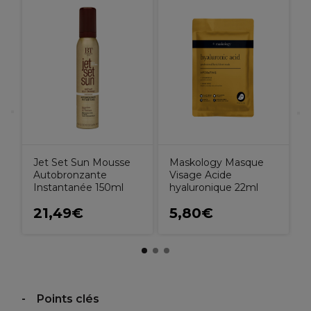
X
C
P
C
Jet Set Sun Mousse
Maskology Masque
Autobronzante
Visage Acide
Instantanée 150ml
hyaluronique 22ml
21,49€
5,80€
Points clés