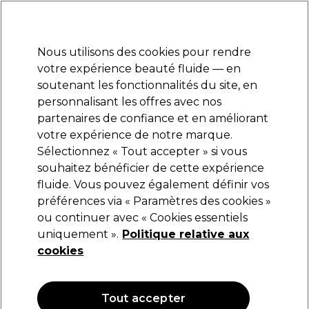
Prêt(e) à t’inscrire pour
-15 %
? Rejoins
Pro-Duo Prestige
et utilise
RET15
sur ton
premier ac
hat.
*Cond. s’appl.
Nous utilisons des cookies pour rendre
Se connecter
votre expérience beauté fluide — en
soutenant les fonctionnalités du site, en
Marques
Bons plans
Coiffure
Electro et Matériel
Equipem
personnalisant les offres avec nos
Livraison et délais
partenaires de confiance et en améliorant
lire la suite
votre expérience de notre marque.
Sélectionnez « Tout accepter » si vous
Maskology
souhaitez bénéficier de cette expérience
fluide. Vous pouvez également définir vos
Maskology Masque Visage Anti-âge Retinol
22ml
préférences via « Paramètres des cookies »
ou continuer avec « Cookies essentiels
(
0
)
uniquement ».
Politique relative aux
5,80 €
cookies
26.36 € pour 100ml
Tout accepter