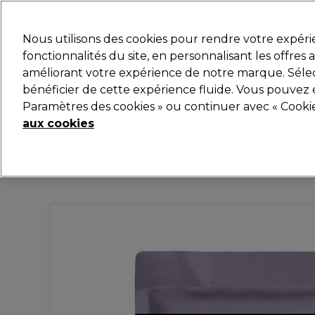
Prêt(e) à t’inscrire pou
Nous utilisons des cookies pour rendre votre expér
fonctionnalités du site, en personnalisant les offres
améliorant votre expérience de notre marque. Sélec
Marques
Bons plans
Coiffure
Electro et Matér
bénéficier de cette expérience fluide. Vous pouvez 
Paramètres des cookies » ou continuer avec « Cooki
Livraison et délais
lire la suite
aux cookies