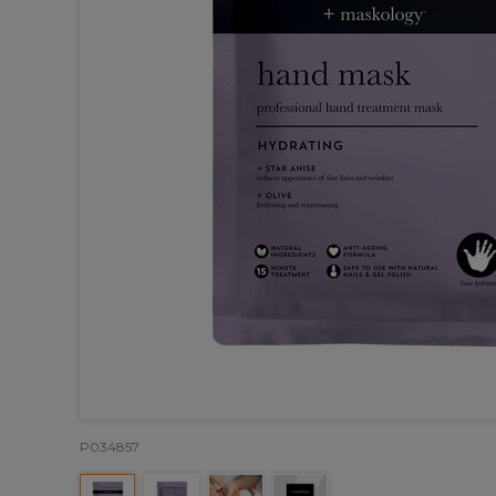
P034857