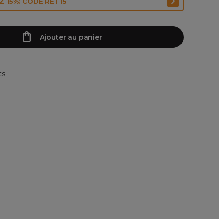
 15%: CODE RET15
Ajouter au panier
ts