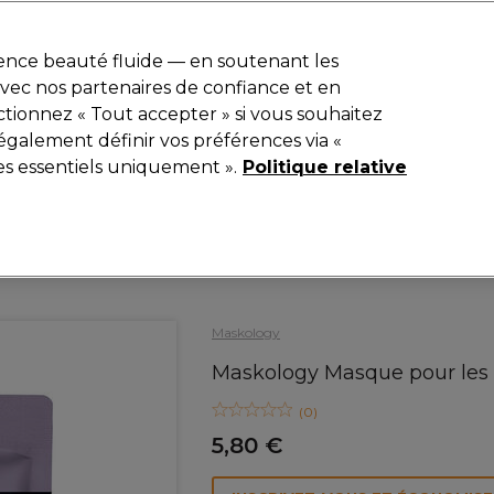
r
-15 %
? Rejoins
Pro-Duo Prestige
et utilise
RET15
sur ton premier
ience beauté fluide — en soutenant les
 avec nos partenaires de confiance et en
Rechercher
tionnez « Tout accepter » si vous souhaitez
iel
Equipement de salon
Beauté
Hommes
Inspirations
également définir vos préférences via «
es essentiels uniquement ».
Politique relative
Beauté
Visage
Masques & Soins Visage
Maskology
Maskology Masque pour les 
(
0
)
5,80 €