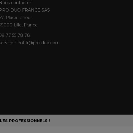
Nous contacter
PRO-DUO FRANCE SAS
67, Place Rihour
59000 Lille, France
09 77 55 78 78
serviceclient.fr@pro-duo.com
 LES PROFESSIONNELS !