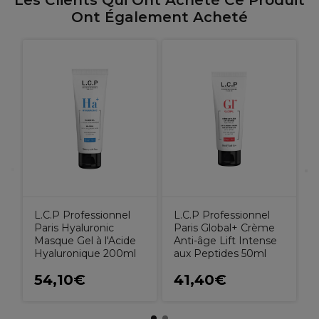
Les Clients Qui Ont Acheté Ce Produit
Ont Également Acheté
L
P
E
H
L.C.P Professionnel
L.C.P Professionnel
Paris Hyaluronic
Paris Global+ Crème
Masque Gel à l'Acide
Anti-âge Lift Intense
Hyaluronique 200ml
aux Peptides 50ml
54,10€
41,40€