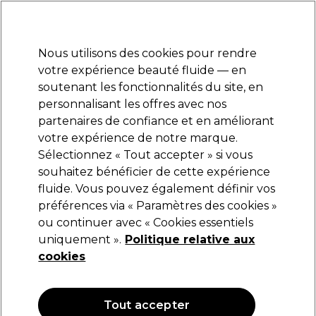
Prêt(e) à t’inscrire pour
-15 %
? Rejoins
Pro-Duo Prestige
et utilise
RET15
sur ton
premier ac
hat.
*Cond. s’appl.
Nous utilisons des cookies pour rendre
Se connecter
votre expérience beauté fluide — en
soutenant les fonctionnalités du site, en
Marques
Bons plans
Coiffure
Electro et Matériel
Equipem
personnalisant les offres avec nos
Livraison et délais
partenaires de confiance et en améliorant
lire la suite
votre expérience de notre marque.
Sélectionnez « Tout accepter » si vous
L.C.P Professionnel Paris
souhaitez bénéficier de cette expérience
fluide. Vous pouvez également définir vos
L.C.P Professionnel Paris Masque à l'argile
verte 50ml
préférences via « Paramètres des cookies »
ou continuer avec « Cookies essentiels
(
0
)
uniquement ».
Politique relative aux
38,10 €
cookies
76.20 € pour 100ml
OFFRE
Tout accepter