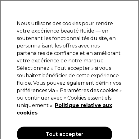
Prêt(e) à t’inscrire pour
-15 %
? Rejoins
Pro-Duo Prestige
et utilise
RET15
sur ton
premier ac
hat.
*Cond. s’appl.
Nous utilisons des cookies pour rendre
Se connecter
votre expérience beauté fluide — en
soutenant les fonctionnalités du site, en
Marques
Bons plans
Coiffure
Electro et Matériel
Equipem
personnalisant les offres avec nos
Livraison et délais
partenaires de confiance et en améliorant
lire la suite
votre expérience de notre marque.
Sélectionnez « Tout accepter » si vous
L.C.P Professionnel Paris
souhaitez bénéficier de cette expérience
fluide. Vous pouvez également définir vos
L.C.P Professionnel Paris Hyaluronic
Gommage Enzymatique à l’Acide
préférences via « Paramètres des cookies »
Hyaluronique 50ml
ou continuer avec « Cookies essentiels
uniquement ».
Politique relative aux
(
0
)
cookies
20,30 €
40.60 € pour 100ml
Tout accepter