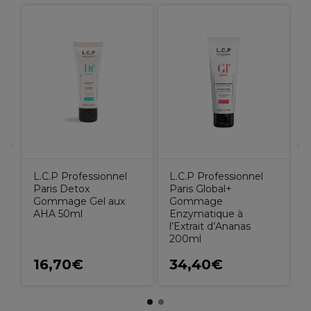
L
P
C
H
H
L.C.P Professionnel
L.C.P Professionnel
Paris Detox
Paris Global+
Gommage Gel aux
Gommage
AHA 50ml
Enzymatique à
l’Extrait d’Ananas
200ml
16,70€
34,40€