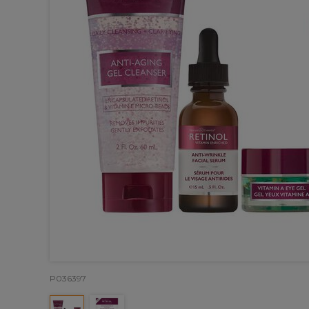
P036397