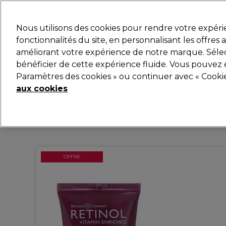
Prêt(e) à t’inscrire pou
Nous utilisons des cookies pour rendre votre expér
fonctionnalités du site, en personnalisant les offres
améliorant votre expérience de notre marque. Sélec
Marques
Bons plans
Coiffure
Electro et Matér
bénéficier de cette expérience fluide. Vous pouvez 
Paramètres des cookies » ou continuer avec « Cooki
Livraison et délais
lire la suite
aux cookies
OFFRE