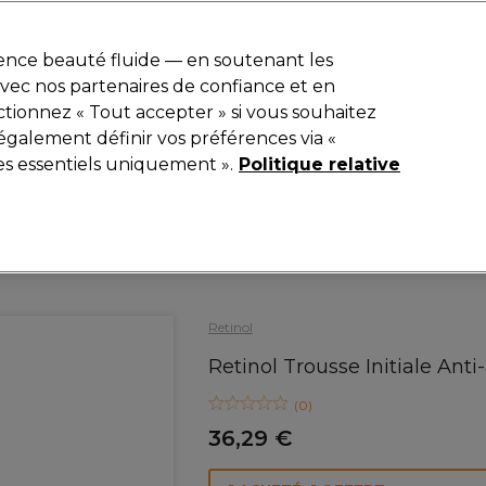
r
-15 %
? Rejoins
Pro-Duo Prestige
et utilise
RET15
sur ton premier
ience beauté fluide — en soutenant les
 avec nos partenaires de confiance et en
Rechercher
tionnez « Tout accepter » si vous souhaitez
iel
Equipement de salon
Beauté
Hommes
Inspirations
également définir vos préférences via «
es essentiels uniquement ».
Politique relative
Beauté
Visage
Crèmes Hydratantes Visage
Retinol
Retinol Trousse Initiale Anti
(
0
)
36,29 €