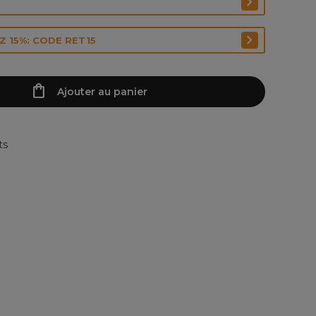
 15%: CODE RET15
Ajouter au panier
ts