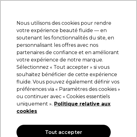
Prêt(e) à t’inscrire pour
-15 %
? Rejoins
Pro-Duo Prestige
et utilise
RET15
sur ton
premier ac
hat.
*Cond. s’appl.
Nous utilisons des cookies pour rendre
Se connecter
votre expérience beauté fluide — en
soutenant les fonctionnalités du site, en
Marques
Bons plans
Coiffure
Electro et Matériel
Equipem
personnalisant les offres avec nos
Livraison et délais
partenaires de confiance et en améliorant
lire la suite
votre expérience de notre marque.
Sélectionnez « Tout accepter » si vous
SKINTRUTH
souhaitez bénéficier de cette expérience
fluide. Vous pouvez également définir vos
SKINTRUTH Spray Revitalisant Pour Les Pieds
250ml
préférences via « Paramètres des cookies »
ou continuer avec « Cookies essentiels
(
0
)
uniquement ».
Politique relative aux
9,10 €
cookies
3.64 € pour 100ml
OFFRE
Tout accepter