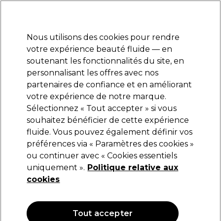
Prêt(e) à t’inscrire pour
-15 %
? Rejoins
Pro-Duo Prestige
et utilise
RET15
sur ton
premier ac
hat.
*Cond. s’appl.
Nous utilisons des cookies pour rendre
Se connecter
votre expérience beauté fluide — en
soutenant les fonctionnalités du site, en
Marques
Bons plans
Coiffure
Electro et Matériel
Equipem
personnalisant les offres avec nos
Livraison et délais
partenaires de confiance et en améliorant
lire la suite
votre expérience de notre marque.
Sélectionnez « Tout accepter » si vous
SKINTRUTH
souhaitez bénéficier de cette expérience
fluide. Vous pouvez également définir vos
SKINTRUTH Lotion Imprégnante Revitalisante
Pour Les Mains 200ml
préférences via « Paramètres des cookies »
ou continuer avec « Cookies essentiels
(
0
)
uniquement ».
Politique relative aux
6,95 €
cookies
3.48 € pour 100ml
OFFRE
Tout accepter