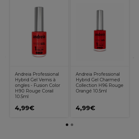
J
a
&
Andreia Professional
Andreia Professional
Hybrid Gel Vernis à
Hybrid Gel Charmed
ongles - Fusion Color
Collection H96 Rouge
H90 Rouge Corail
Orangé 10.5ml
10.5ml
4,99€
4,99€