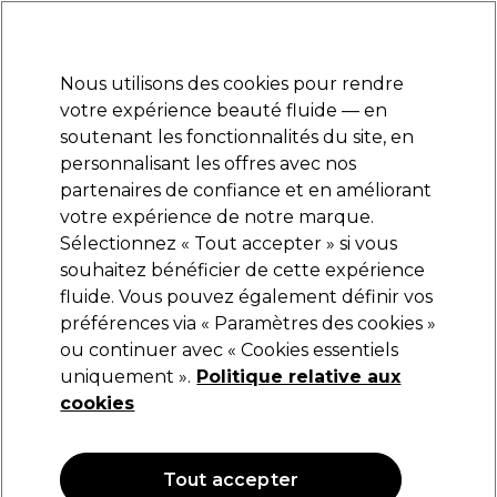
Prêt(e) à t’inscrire pour
-15 %
? Rejoins
Pro-Duo Prestige
et utilise
RET15
sur ton
premier ac
hat.
*Cond. s’appl.
Nous utilisons des cookies pour rendre
Se connecter
votre expérience beauté fluide — en
soutenant les fonctionnalités du site, en
Marques
Bons plans
Coiffure
Electro et Matériel
Equipem
personnalisant les offres avec nos
Livraison et délais
partenaires de confiance et en améliorant
lire la suite
votre expérience de notre marque.
Sélectionnez « Tout accepter » si vous
China Glaze
souhaitez bénéficier de cette expérience
fluide. Vous pouvez également définir vos
China Glaze Gelaze Dissolvant Vernis Gel
60ml
préférences via « Paramètres des cookies »
ou continuer avec « Cookies essentiels
(
0
)
uniquement ».
Politique relative aux
10,49 €
cookies
17.48 € pour 100ml
Tout accepter