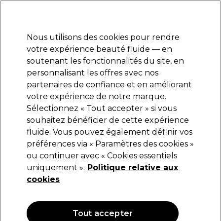
Prêt(e) à t’inscrire pour
-15 %
? Rejoins
Pro-Duo Prestige
et utilise
RET15
sur ton
premier ac
hat.
*Cond. s’appl.
Nous utilisons des cookies pour rendre
Se connecter
votre expérience beauté fluide — en
soutenant les fonctionnalités du site, en
Marques
Bons plans
Coiffure
Electro et Matériel
Equipem
personnalisant les offres avec nos
Livraison et délais
partenaires de confiance et en améliorant
lire la suite
votre expérience de notre marque.
Sélectionnez « Tout accepter » si vous
Andreia Professional
souhaitez bénéficier de cette expérience
fluide. Vous pouvez également définir vos
Andreia Professional Lab Traitement pour les
ongles - Hardener 10.5ml
préférences via « Paramètres des cookies »
ou continuer avec « Cookies essentiels
(
0
)
uniquement ».
Politique relative aux
5,69 €
cookies
54.19 € pour 100ml
Tout accepter