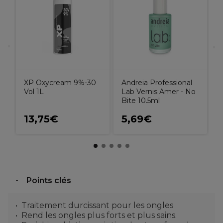
C
O
XP Oxycream 9%-30
Andreia Professional
Vol 1L
Lab Vernis Amer - No
Bite 10.5ml
13,75€
5,69€
Points clés
Traitement durcissant pour les ongles
Rend les ongles plus forts et plus sains.