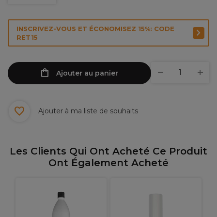
INSCRIVEZ-VOUS ET ÉCONOMISEZ 15%: CODE
RET15
Ajouter au panier
Ajouter à ma liste de souhaits
Les Clients Qui Ont Acheté Ce Produit
Ont Également Acheté
A
H