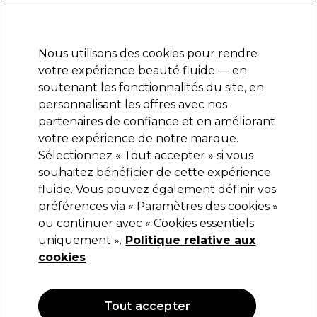
Prêt(e) à t’inscrire pour
-15 %
? Rejoins
Pro-Duo Prestige
et utilise
RET15
sur ton
premier ac
hat.
*Cond. s’appl.
Nous utilisons des cookies pour rendre
Se connecter
votre expérience beauté fluide — en
soutenant les fonctionnalités du site, en
Marques
Bons plans
Coiffure
Electro et Matériel
Equipem
personnalisant les offres avec nos
Livraison et délais
partenaires de confiance et en améliorant
lire la suite
votre expérience de notre marque.
Sélectionnez « Tout accepter » si vous
ASP
souhaitez bénéficier de cette expérience
fluide. Vous pouvez également définir vos
ASP Lime à Ongles Rouge Tiflon 80 x12
préférences via « Paramètres des cookies »
(
0
)
ou continuer avec « Cookies essentiels
36,15 €
uniquement ».
Politique relative aux
cookies
Tout accepter