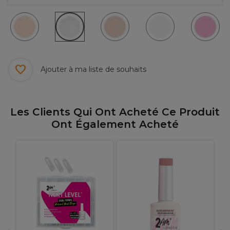
Ajouter à ma liste de souhaits
Les Clients Qui Ont Acheté Ce Produit
Ont Également Acheté
A
e
E