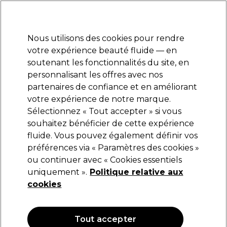
Prêt(e) à t’inscrire pour
-15 %
? Rejoins
Pro-Duo Prestige
et utilise
RET15
sur ton
premier ac
hat.
*Cond. s’appl.
Nous utilisons des cookies pour rendre
Se connecter
votre expérience beauté fluide — en
soutenant les fonctionnalités du site, en
Marques
Bons plans
Coiffure
Electro et Matériel
Equipem
personnalisant les offres avec nos
Livraison et délais
partenaires de confiance et en améliorant
lire la suite
votre expérience de notre marque.
Sélectionnez « Tout accepter » si vous
2AM London
souhaitez bénéficier de cette expérience
fluide. Vous pouvez également définir vos
2AM London Build It Baby - Gel de
construction transparent - High Standards
préférences via « Paramètres des cookies »
15ml
ou continuer avec « Cookies essentiels
uniquement ».
Politique relative aux
(
7
)
cookies
19,05 €
127.00 € pour 100ml
Tout accepter
OFFRE