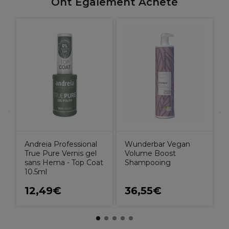
Ont Également Acheté
O
C
Andreia Professional
Wunderbar Vegan
True Pure Vernis gel
Volume Boost
sans Hema - Top Coat
Shampooing
10.5ml
12,49€
36,55€