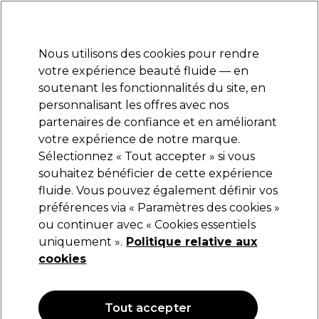
Prêt(e) à t’inscrire pour
-15 %
? Rejoins
Pro-Duo Prestige
et utilise
RET15
sur ton
premier ac
hat.
*Cond. s’appl.
Nous utilisons des cookies pour rendre
Se connecter
votre expérience beauté fluide — en
soutenant les fonctionnalités du site, en
Marques
Bons plans
Coiffure
Electro et Matériel
Equipem
personnalisant les offres avec nos
Livraison et délais
partenaires de confiance et en améliorant
lire la suite
votre expérience de notre marque.
Sélectionnez « Tout accepter » si vous
OPI
souhaitez bénéficier de cette expérience
fluide. Vous pouvez également définir vos
OPI Nature Strong Sérum Miracle pour
Cuticules 7ml
préférences via « Paramètres des cookies »
ou continuer avec « Cookies essentiels
(
0
)
uniquement ».
Politique relative aux
17,50 €
cookies
OFFRE
Tout accepter