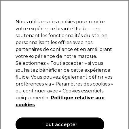
Prêt(e) à t’inscrire pour
-15 %
? Rejoins
Pro-Duo Prestige
et utilise
RET15
sur ton
premier ac
hat.
*Cond. s’appl.
Nous utilisons des cookies pour rendre
Se connecter
votre expérience beauté fluide — en
soutenant les fonctionnalités du site, en
Marques
Bons plans
Coiffure
Electro et Matériel
Equipem
personnalisant les offres avec nos
Livraison et délais
partenaires de confiance et en améliorant
lire la suite
votre expérience de notre marque.
Sélectionnez « Tout accepter » si vous
Strictly Professional
souhaitez bénéficier de cette expérience
fluide. Vous pouvez également définir vos
Strictly Professional Body Huile de Massage 4l
préférences via « Paramètres des cookies »
(
0
)
ou continuer avec « Cookies essentiels
55,15 €
uniquement ».
Politique relative aux
1.38 € pour 100ml
cookies
Tout accepter