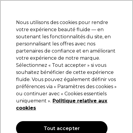
Prêt(e) à t’inscrire pour
-15 %
? Rejoins
Pro-Duo Prestige
et utilise
RET15
sur ton
premier ac
hat.
*Cond. s’appl.
Nous utilisons des cookies pour rendre
Se connecter
votre expérience beauté fluide — en
soutenant les fonctionnalités du site, en
Marques
Bons plans
Coiffure
Electro et Matériel
Equipem
personnalisant les offres avec nos
Livraison et délais
partenaires de confiance et en améliorant
lire la suite
votre expérience de notre marque.
Sélectionnez « Tout accepter » si vous
Hive
souhaitez bénéficier de cette expérience
fluide. Vous pouvez également définir vos
Hive Disque de film de cire chaude
dépilatoire Peaux Sensibles 5x50g
préférences via « Paramètres des cookies »
ou continuer avec « Cookies essentiels
(
2
)
uniquement ».
Politique relative aux
9,95 €
cookies
19.90 € pour 100g
Tout accepter