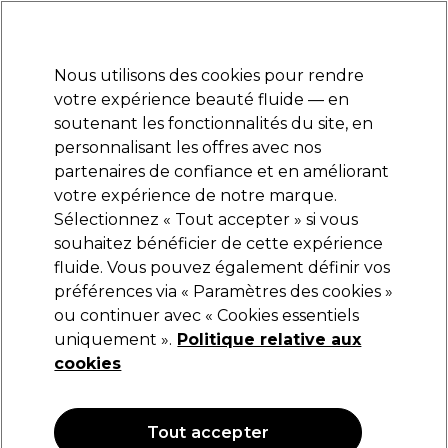
Prêt(e) à t’inscrire pour
-15 %
? Rejoins
Pro-Duo Prestige
et utilise
RET15
sur ton
premier ac
hat.
*Cond. s’appl.
Nous utilisons des cookies pour rendre
Se connecter
votre expérience beauté fluide — en
soutenant les fonctionnalités du site, en
Marques
Bons plans
Coiffure
Electro et Matériel
Equipem
personnalisant les offres avec nos
Livraison et délais
partenaires de confiance et en améliorant
lire la suite
votre expérience de notre marque.
Sélectionnez « Tout accepter » si vous
Ardell
souhaitez bénéficier de cette expérience
fluide. Vous pouvez également définir vos
Ardell Faux-cils Double 110 Magnetiques
préférences via « Paramètres des cookies »
(
0
)
ou continuer avec « Cookies essentiels
21,99 €
uniquement ».
Politique relative aux
cookies
Tout accepter