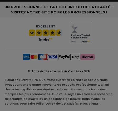
UN PROFESSIONNEL DE LA COIFFURE OU DE LA BEAUTÉ ?
VISITEZ NOTRE SITE POUR LES PROFESSIONNELS !
© Tous droits réservés © Pro-Duo
2026
Explorez l'univers Pro-Duo, votre expert en coiffure et beauté. Nous
proposons une gamme innovante de produits professionnels, allant
des soins capillaires aux équipements esthétiques, tous issus des
marques les plus renommées. Que vous soyez un salon à la recherche
de produits de qualité ou un passionné de beauté, nous avons les
solutions pour faire briller votre talent et satisfaire vos clients.