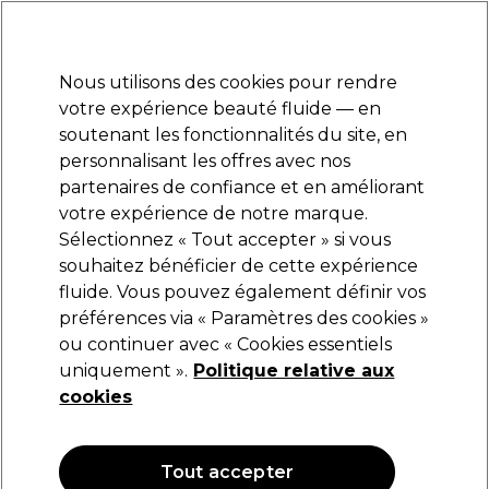
Prêt(e) à t’inscrire pour
-15 %
? Rejoins
Pro-Duo Prestige
et utilise
RET15
sur ton
premier ac
hat.
*Cond. s’appl.
Nous utilisons des cookies pour rendre
Se connecter
votre expérience beauté fluide — en
soutenant les fonctionnalités du site, en
Marques
Bons plans
Coiffure
Electro et Matériel
Equipem
personnalisant les offres avec nos
Livraison et délais
partenaires de confiance et en améliorant
lire la suite
votre expérience de notre marque.
Sélectionnez « Tout accepter » si vous
Ardell
souhaitez bénéficier de cette expérience
fluide. Vous pouvez également définir vos
Ardell Seamless Refill Light as Air
préférences via « Paramètres des cookies »
(
0
)
ou continuer avec « Cookies essentiels
7,99 €
uniquement ».
Politique relative aux
cookies
Tout accepter