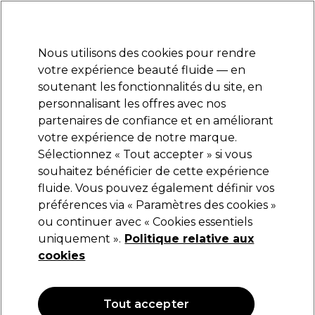
Prêt(e) à t’inscrire pour
-15 %
? Rejoins
Pro-Duo Prestige
et utilise
RET15
sur ton
premier ac
hat.
*Cond. s’appl.
Nous utilisons des cookies pour rendre
Se connecter
votre expérience beauté fluide — en
soutenant les fonctionnalités du site, en
Marques
Bons plans
Coiffure
Electro et Matériel
Equipem
personnalisant les offres avec nos
Livraison et délais
partenaires de confiance et en améliorant
lire la suite
votre expérience de notre marque.
Sélectionnez « Tout accepter » si vous
Clean All
souhaitez bénéficier de cette expérience
fluide. Vous pouvez également définir vos
Clean All Mouchoirs en papier 2 couches
150pcs
préférences via « Paramètres des cookies »
ou continuer avec « Cookies essentiels
(
0
)
uniquement ».
Politique relative aux
3,49 €
cookies
OFFRE
Tout accepter