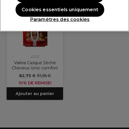
OFFRE
Cookies essentiels uniquement
Paramètres des cookies
Valera
Valera Casque Sèche
Cheveux Ionic comfort
82,75 €
91,95 €
10% DE REMISE!
Ajouter au panier