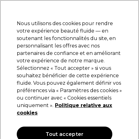
Prêt(e) à t’inscrire pour
-15 %
? Rejoins
Pro-Duo Prestige
et utilise
RET15
sur ton
premier ac
hat.
*Cond. s’appl.
Nous utilisons des cookies pour rendre
Se connecter
votre expérience beauté fluide — en
soutenant les fonctionnalités du site, en
Marques
Bons plans
Coiffure
Electro et Matériel
Equipem
personnalisant les offres avec nos
Livraison et délais
partenaires de confiance et en améliorant
lire la suite
votre expérience de notre marque.
Valera
Marques
Sélectionnez « Tout accepter » si vous
souhaitez bénéficier de cette expérience
Valera
fluide. Vous pouvez également définir vos
préférences via « Paramètres des cookies »
ou continuer avec « Cookies essentiels
uniquement ».
Politique relative aux
Filters
cookies
Trier par:
Pertinence
Tout accepter