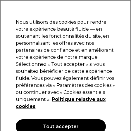
Prêt(e) à t’inscrire pour
-15 %
? Rejoins
Pro-Duo Prestige
et utilise
RET15
sur ton
premier ac
hat.
*Cond. s’appl.
Nous utilisons des cookies pour rendre
Se connecter
votre expérience beauté fluide — en
soutenant les fonctionnalités du site, en
Marques
Bons plans
Coiffure
Electro et Matériel
Equipem
personnalisant les offres avec nos
Livraison et délais
partenaires de confiance et en améliorant
lire la suite
votre expérience de notre marque.
Promed
Marques
Sélectionnez « Tout accepter » si vous
souhaitez bénéficier de cette expérience
Promed
fluide. Vous pouvez également définir vos
préférences via « Paramètres des cookies »
ou continuer avec « Cookies essentiels
uniquement ».
Politique relative aux
Filters
cookies
Trier par:
Pertinence
Tout accepter