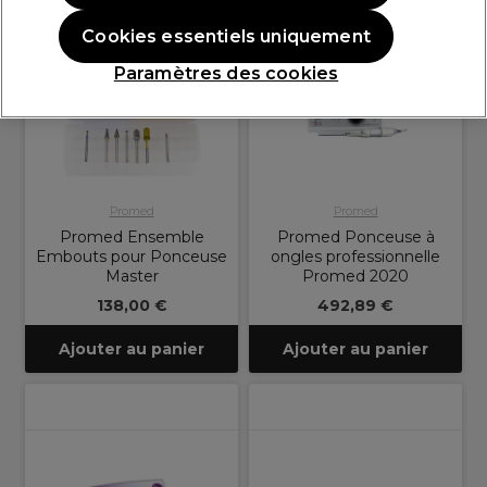
Cookies essentiels uniquement
Paramètres des cookies
Promed
Promed
Promed Ensemble
Promed Ponceuse à
Embouts pour Ponceuse
ongles professionnelle
Master
Promed 2020
138,00 €
492,89 €
Ajouter au panier
Ajouter au panier