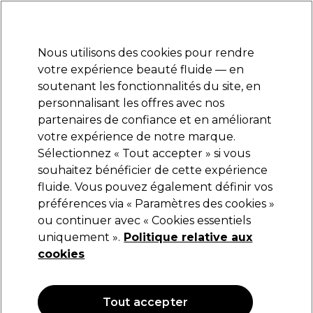
Prêt(e) à t’inscrire pour
-15 %
? Rejoins
Pro-Duo Prestige
et utilise
RET15
sur ton
premier ac
hat.
*Cond. s’appl.
Nous utilisons des cookies pour rendre
Se connecter
votre expérience beauté fluide — en
soutenant les fonctionnalités du site, en
Marques
Bons plans
Coiffure
Electro et Matériel
Equipem
personnalisant les offres avec nos
Livraison et délais
partenaires de confiance et en améliorant
lire la suite
votre expérience de notre marque.
Gelish
Marques
Sélectionnez « Tout accepter » si vous
souhaitez bénéficier de cette expérience
Gelish
fluide. Vous pouvez également définir vos
préférences via « Paramètres des cookies »
ou continuer avec « Cookies essentiels
uniquement ».
Politique relative aux
Filters
cookies
Trier par:
Pertinence
Tout accepter