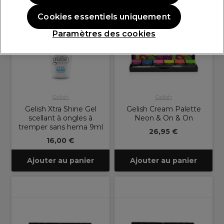
Cookies essentiels uniquement
Paramètres des cookies
Gelish
Gelish
Gelish Xtra Shine Gel
Gelish Cream Palette
scellant à ongles à
Neon & On & On
tremper sans hema 9ml
26,95 €
16,00 €
Ajouter au panier
Ajouter au panier