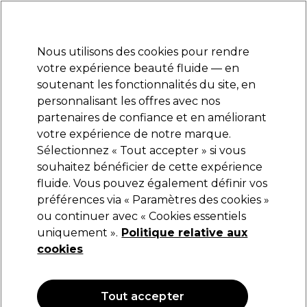
Prêt(e) à t’inscrire pour
-15 %
? Rejoins
Pro-Duo Prestige
et utilise
RET15
sur ton
premier ac
hat.
*Cond. s’appl.
Nous utilisons des cookies pour rendre
Se connecter
votre expérience beauté fluide — en
soutenant les fonctionnalités du site, en
Marques
Bons plans
Coiffure
Electro et Matériel
Equipem
personnalisant les offres avec nos
Livraison et délais
partenaires de confiance et en améliorant
lire la suite
votre expérience de notre marque.
Sélectionnez « Tout accepter » si vous
Sibel
souhaitez bénéficier de cette expérience
fluide. Vous pouvez également définir vos
Sibel Lave tête Angels bay
préférences via « Paramètres des cookies »
(
0
)
ou continuer avec « Cookies essentiels
116,89 €
uniquement ».
166,99 €
Politique relative aux
cookies
OFFRE
Tout accepter