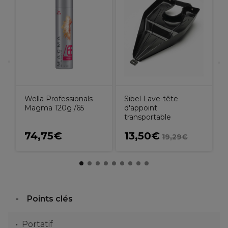
C
o
c
Wella Professionals
Sibel Lave-tête
Magma 120g /65
d'appoint
transportable
74,75€
13,50€
19,29€
Points clés
Portatif