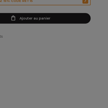
 15%: CODE RET15
Ajouter au panier
ts