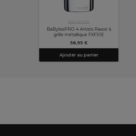
BaByliss PRO
BaBylissPRO 4 Artists Rasoir à
grille métallique FXFS1E
58,95 €
Ajouter au panier