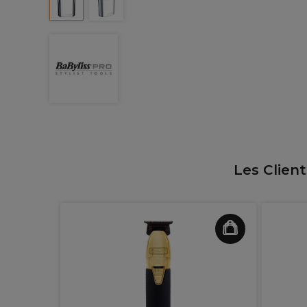
Les Clien
Double