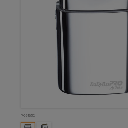
P031852