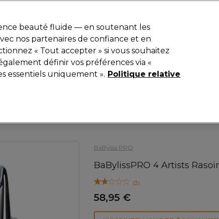
r
-15 %
? Rejoins
Pro-Duo Prestige
et utilise
RET15
sur ton premier
ience beauté fluide — en soutenant les
 avec nos partenaires de confiance et en
Rechercher
tionnez « Tout accepter » si vous souhaitez
iel
Equipement de salon
Beauté
Hommes
Inspirations
également définir vos préférences via «
es essentiels uniquement ».
Politique relative
Electro et Matériel
Rasoirs électriques
BaByliss PRO
BaBylissPRO 4 Artists Rasoir
(
3
)
58,95 €