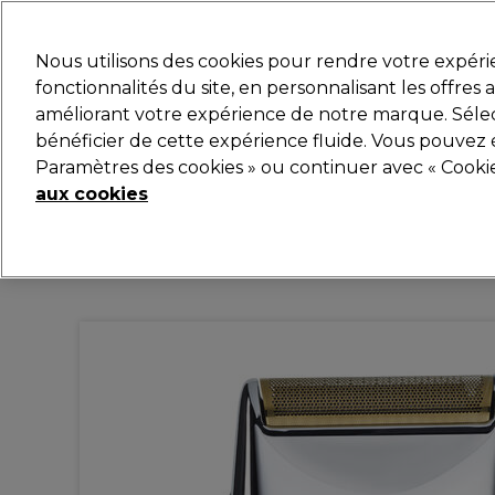
Prêt(e) à t’inscrire pou
Nous utilisons des cookies pour rendre votre expér
fonctionnalités du site, en personnalisant les offres
améliorant votre expérience de notre marque. Sélec
Marques
Bons plans
Coiffure
Electro et Matér
bénéficier de cette expérience fluide. Vous pouvez 
Paramètres des cookies » ou continuer avec « Cooki
Livraison et délais
lire la suite
aux cookies