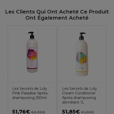
Les Clients Qui Ont Acheté Ce Produit
Ont Également Acheté
L
P
S
Les Secrets de Loly
Les Secrets de Loly
Pink Paradise Après-
Cream Conditioner
shampooing 250ml
Après-shampooing
démêlant 1L
51,76€
51,85€
60,90€
61,00€