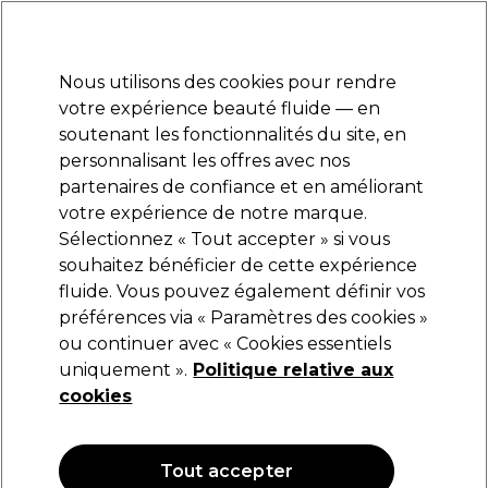
Prêt(e) à t’inscrire pour
-15 %
? Rejoins
Pro-Duo Prestige
et utilise
RET15
sur ton
premier ac
hat.
*Cond. s’appl.
Nous utilisons des cookies pour rendre
Se connecter
votre expérience beauté fluide — en
soutenant les fonctionnalités du site, en
Marques
Bons plans
Coiffure
Electro et Matériel
Equipem
personnalisant les offres avec nos
Livraison et délais
partenaires de confiance et en améliorant
lire la suite
votre expérience de notre marque.
Sélectionnez « Tout accepter » si vous
Les Secrets de Loly
souhaitez bénéficier de cette expérience
fluide. Vous pouvez également définir vos
Les Secrets de Loly Bubble Smooth Après-
Shampooing enfants 250ml
préférences via « Paramètres des cookies »
ou continuer avec « Cookies essentiels
(
0
)
uniquement ».
Politique relative aux
14,15 €
16,65 €
cookies
6.66 € pour 100ml
OFFRE
OFFRE EN LIGNE
Tout accepter