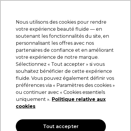
Prêt(e) à t’inscrire pour
-15 %
? Rejoins
Pro-Duo Prestige
et utilise
RET15
sur ton
premier ac
hat.
*Cond. s’appl.
Nous utilisons des cookies pour rendre
Se connecter
votre expérience beauté fluide — en
soutenant les fonctionnalités du site, en
Marques
Bons plans
Coiffure
Electro et Matériel
Equipem
personnalisant les offres avec nos
Livraison et délais
partenaires de confiance et en améliorant
lire la suite
votre expérience de notre marque.
Sélectionnez « Tout accepter » si vous
UNITE Hair
souhaitez bénéficier de cette expérience
fluide. Vous pouvez également définir vos
Unite Hair SECONDS Crème de Finition 57g
préférences via « Paramètres des cookies »
(
0
)
ou continuer avec « Cookies essentiels
23,42 €
uniquement ».
27,55 €
Politique relative aux
48.33 € pour 100g
cookies
OFFRE
OFFRE EN LIGNE
Tout accepter