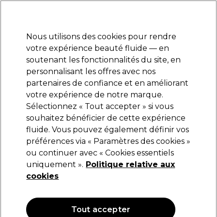
Prêt(e) à t’inscrire pour
-15 %
? Rejoins
Pro-Duo Prestige
et utilise
RET15
sur ton
premier ac
hat.
*Cond. s’appl.
Nous utilisons des cookies pour rendre
Se connecter
votre expérience beauté fluide — en
soutenant les fonctionnalités du site, en
Marques
Bons plans
Coiffure
Electro et Matériel
Equipem
personnalisant les offres avec nos
Livraison et délais
partenaires de confiance et en améliorant
lire la suite
votre expérience de notre marque.
Sélectionnez « Tout accepter » si vous
Sibel
souhaitez bénéficier de cette expérience
fluide. Vous pouvez également définir vos
Sibel Carnets de Caisse Jaunes avec Numéros
x10
préférences via « Paramètres des cookies »
ou continuer avec « Cookies essentiels
(
0
)
uniquement ».
Politique relative aux
22,09 €
cookies
OFFRE
Tout accepter