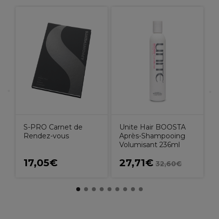
S
R
Unite Hair BOOSTA
S-PRO Carnet de
Après-Shampooing
Rendez-vous
Volumisant 236ml
17,05€
27,71€
32,60€