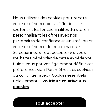
Prêt(e) à t’inscrire pour
-15 %
? Rejoins
Pro-Duo Prestige
et utilise
RET15
sur ton
premier ac
hat.
*Cond. s’appl.
Nous utilisons des cookies pour rendre
Se connecter
votre expérience beauté fluide — en
soutenant les fonctionnalités du site, en
Marques
Bons plans
Coiffure
Electro et Matériel
Equipem
personnalisant les offres avec nos
Livraison et délais
partenaires de confiance et en améliorant
lire la suite
votre expérience de notre marque.
Sélectionnez « Tout accepter » si vous
Trouver un Magasin
souhaitez bénéficier de cette expérience
fluide. Vous pouvez également définir vos
préférences via « Paramètres des cookies »
Aide et support Client
ou continuer avec « Cookies essentiels
uniquement ».
Politique relative aux
À propos de Pro-Duo
cookies
Informations légales
Tout accepter
Nos Offres