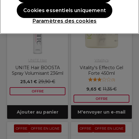
OFFRE
OFFRE EN LIGNE
OFFRE
OFFRE EN LIGNE
Cookies essentiels uniquement
Paramètres des cookies
UNITE Hair
Vitality's
UNITE Hair BOOSTA
Vitality's Effecto Gel
Spray Volumisant 236ml
Forte 450ml
(
1
)
25,41 €
29,90 €
9,65 €
11,35 €
OFFRE
OFFRE
Ajouter au panier
M'envoyer un e-mail
OFFRE
OFFRE EN LIGNE
OFFRE
OFFRE EN LIGNE