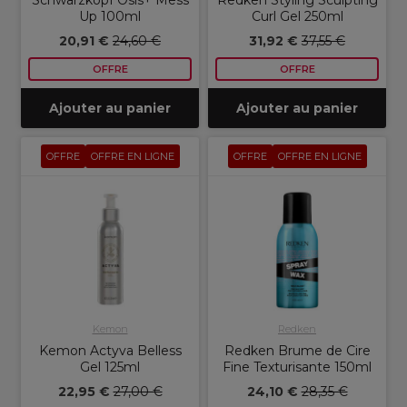
Schwarzkopf Osis+ Mess
Redken Styling Sculpting
Up 100ml
Curl Gel 250ml
20,91 €
24,60 €
31,92 €
37,55 €
OFFRE
OFFRE
Ajouter au panier
Ajouter au panier
OFFRE
OFFRE EN LIGNE
OFFRE
OFFRE EN LIGNE
Kemon
Redken
Kemon Actyva Belless
Redken Brume de Cire
Gel 125ml
Fine Texturisante 150ml
22,95 €
27,00 €
24,10 €
28,35 €