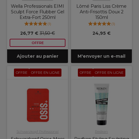
Wella Professionals EIMI
Lômé Paris Liss Crème
Sculpt Force Flubber Gel
Anti-Frisottis Doux 2
Extra-Fort 250ml
150ml
(
1
)
(
1
)
26,77 €
31,50 €
24,95 €
OFFRE
Ajouter au panier
M'envoyer un e-mail
OFFRE
OFFRE EN LIGNE
OFFRE
OFFRE EN LIGNE
Schwarzkopf Professional
Redken