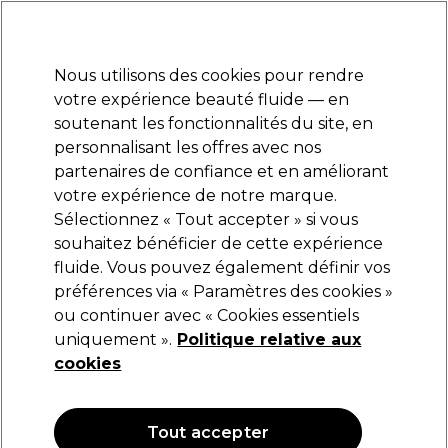
Prêt(e) à t’inscrire pour
-15 %
? Rejoins
Pro-Duo Prestige
et utilise
RET15
sur ton
premier ac
hat.
*Cond. s’appl.
Nous utilisons des cookies pour rendre
Se connecter
votre expérience beauté fluide — en
soutenant les fonctionnalités du site, en
Marques
Bons plans
Coiffure
Electro et Matériel
Equipem
personnalisant les offres avec nos
Livraison et délais
partenaires de confiance et en améliorant
lire la suite
votre expérience de notre marque.
Cires, pâtes et argiles coiffantes
Coiffure
Produits coiffants
Sélectionnez « Tout accepter » si vous
souhaitez bénéficier de cette expérience
Cires, pâtes et argiles coiffantes
fluide. Vous pouvez également définir vos
préférences via « Paramètres des cookies »
ou continuer avec « Cookies essentiels
uniquement ».
Politique relative aux
Filters
cookies
Trier par:
Pertinence
Tout accepter