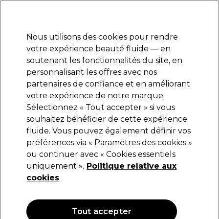
Prêt(e) à t’inscrire pour
-15 %
? Rejoins
Pro-Duo Prestige
et utilise
RET15
sur ton
premier ac
hat.
*Cond. s’appl.
Nous utilisons des cookies pour rendre
Se connecter
votre expérience beauté fluide — en
soutenant les fonctionnalités du site, en
Marques
Bons plans
Coiffure
Electro et Matériel
Equipem
personnalisant les offres avec nos
Livraison et délais
partenaires de confiance et en améliorant
lire la suite
votre expérience de notre marque.
Sélectionnez « Tout accepter » si vous
Kemon
souhaitez bénéficier de cette expérience
fluide. Vous pouvez également définir vos
Kemon Styling Hi Density Control 200ml
préférences via « Paramètres des cookies »
(
0
)
ou continuer avec « Cookies essentiels
19,55 €
uniquement ».
23,00 €
Politique relative aux
11.50 € pour 100ml
cookies
OFFRE
OFFRE EN LIGNE
Tout accepter