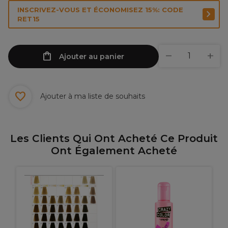
INSCRIVEZ-VOUS ET ÉCONOMISEZ 15%: CODE
RET15
Ajouter au panier
Ajouter à ma liste de souhaits
Les Clients Qui Ont Acheté Ce Produit
Ont Également Acheté
X
R
I