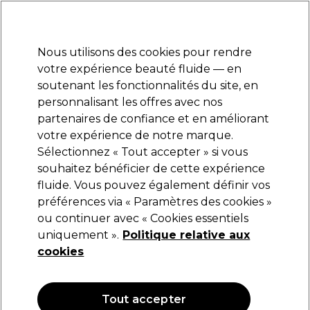
Prêt(e) à t’inscrire pour
-15 %
? Rejoins
Pro-Duo Prestige
et utilise
RET15
sur ton
premier ac
hat.
*Cond. s’appl.
Nous utilisons des cookies pour rendre
Se connecter
votre expérience beauté fluide — en
soutenant les fonctionnalités du site, en
Marques
Bons plans
Coiffure
Electro et Matériel
Equipem
personnalisant les offres avec nos
Livraison et délais
partenaires de confiance et en améliorant
lire la suite
votre expérience de notre marque.
Sélectionnez « Tout accepter » si vous
Crazy Color
souhaitez bénéficier de cette expérience
fluide. Vous pouvez également définir vos
Crazy Color Nuancier coloration A4
préférences via « Paramètres des cookies »
(
0
)
ou continuer avec « Cookies essentiels
45,00 €
uniquement ».
Politique relative aux
cookies
Tout accepter