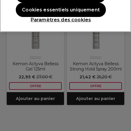
OFFRE
OFFRE EN LIGNE
OFFRE
OFFRE EN LIGNE
Cookies essentiels uniquement
Paramètres des cookies
Kemon
Kemon
Kemon Actyva Belless
Kemon Actyva Belless
Gel 125ml
Strong Hold Spray 200ml
22,95 €
27,00 €
21,42 €
25,20 €
OFFRE
OFFRE
Ajouter au panier
Ajouter au panier