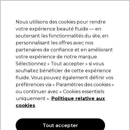
Prêt(e) à t’inscrire pour
-15 %
? Rejoins
Pro-Duo Prestige
et utilise
RET15
sur ton
premier ac
hat.
*Cond. s’appl.
Nous utilisons des cookies pour rendre
Se connecter
votre expérience beauté fluide — en
soutenant les fonctionnalités du site, en
Marques
Bons plans
Coiffure
Electro et Matériel
Equipem
personnalisant les offres avec nos
Livraison et délais
partenaires de confiance et en améliorant
lire la suite
votre expérience de notre marque.
Actyva
Marques
Kemon
Sélectionnez « Tout accepter » si vous
souhaitez bénéficier de cette expérience
Actyva
fluide. Vous pouvez également définir vos
préférences via « Paramètres des cookies »
ou continuer avec « Cookies essentiels
uniquement ».
Politique relative aux
Filters
cookies
Trier par:
Meilleures ventes
Tout accepter