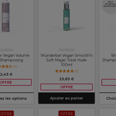
Plus
d'option
disponibl
underbar
Wunderbar
r Vegan Volume
Wunderbar Vegan Smooth'n
Wu
 Shampooing
Soft Magic Treat Huile
Shampo
100ml
(
9
)
(
11
)
12,45 €
23,65 €
OFFRE
OFFRE
Ajouter au panier
ez les options
Chois
OFFRE
OFFRE