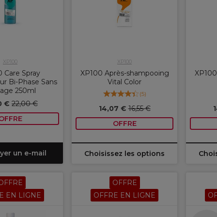
XP100
XP100
 Care Spray
XP100 Après-shampooing
XP100
ur Bi-Phase Sans
Vital Color
çage 250ml
(
5
)
0 €
22,00 €
14,07 €
16,55 €
OFFRE
OFFRE
yer un e-mail
Choisissez les options
Chois
OFFRE
OFFRE
E EN LIGNE
OFFRE EN LIGNE
OF