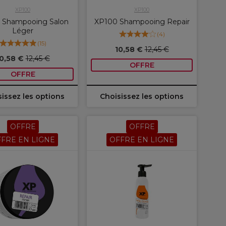
XP100
XP100
 Shampooing Salon
XP100 Shampooing Repair
Léger
(
4
)
(
15
)
10,58 €
12,45 €
0,58 €
12,45 €
OFFRE
OFFRE
issez les options
Choisissez les options
OFFRE
OFFRE
FRE EN LIGNE
OFFRE EN LIGNE