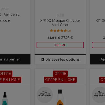
XP100
0 Pompe 5L
XP100
XP100 Masque Cheveux
XP10
6,35 €
Vital Color
(
2
)
31,66 €
37,25 €
3
OFFRE
er au panier
Aj
Choisissez les options
OFFRE
OFFRE
E EN LIGNE
OFFRE EN LIGNE
OF
Plus
Plus
d'options
d'option
disponibles
disponibl