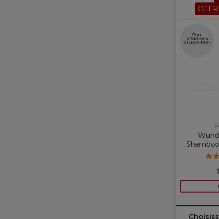
OFFR
Plus
d'options
disponibles
W
Wunde
Shampooi
Choisiss