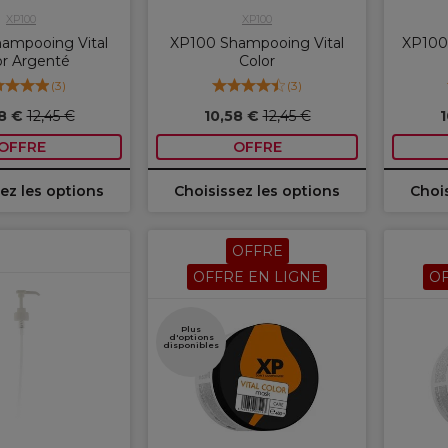
XP100
XP100
ampooing Vital
XP100 Shampooing Vital
XP100
or Argenté
Color
(
3
)
(
3
)
58 €
12,45 €
10,58 €
12,45 €
1
OFFRE
OFFRE
ez les options
Choisissez les options
Chois
OFFRE
OFFRE EN LIGNE
OF
Plus
d'options
disponibles