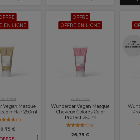
OFFRE
OFFRE
E EN LIGNE
OFFRE EN LIGNE
OF
Plus
d'option
disponibl
underbar
Wunderbar
r Vegan Masque
Wunderbar Vegan Masque
Wund
ead'n Hair 250ml
Cheveux Colorés Color
Pro
Protect 250ml
(
4
)
(
6
)
30,75 €
26,75 €
OFFRE