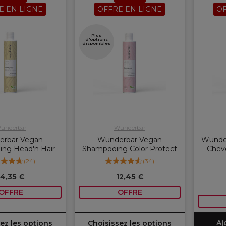
E EN LIGNE
OFFRE EN LIGNE
OF
Plus
d'options
disponibles
underbar
Wunderbar
rbar Vegan
Wunderbar Vegan
Wunde
ng Head'n Hair
Shampooing Color Protect
Chev
(
24
)
(
34
)
14,35 €
12,45 €
OFFRE
OFFRE
Aj
ez les options
Choisissez les options