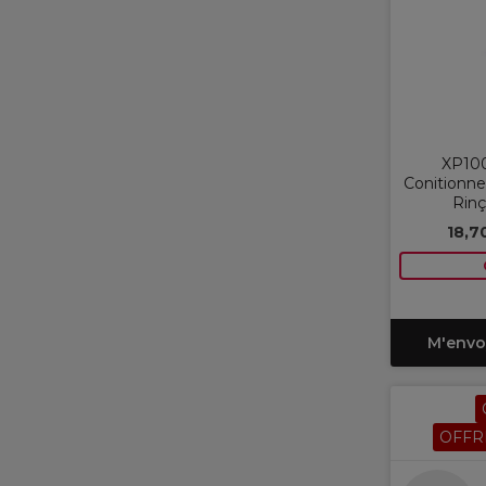
XP100
Conitionne
Rin
18,7
M'envo
OFFR