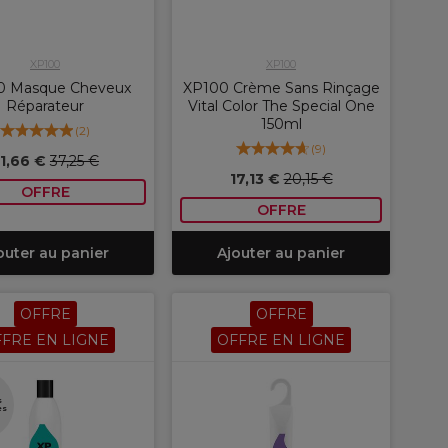
XP100
XP100
0 Masque Cheveux
XP100 Crème Sans Rinçage
Réparateur
Vital Color The Special One
150ml
(
2
)
(
9
)
1,66 €
37,25 €
17,13 €
20,15 €
OFFRE
OFFRE
outer au panier
Ajouter au panier
OFFRE
OFFRE
FRE EN LIGNE
OFFRE EN LIGNE
s
es