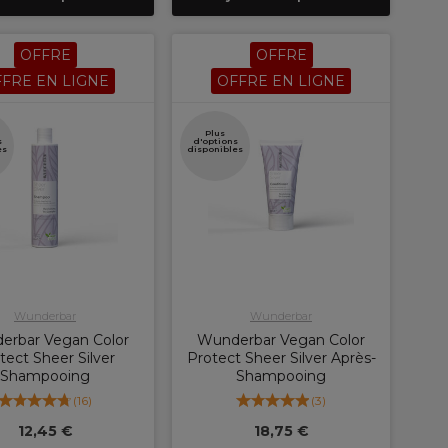
OFFRE
OFFRE
FRE EN LIGNE
OFFRE EN LIGNE
Plus
s
d'options
es
disponibles
Wunderbar
Wunderbar
erbar Vegan Color
Wunderbar Vegan Color
tect Sheer Silver
Protect Sheer Silver Après-
Shampooing
Shampooing
(
16
)
(
3
)
12,45 €
18,75 €