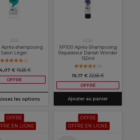
XP100
XP100
 Après-shampooing
XP100 Après-Shampooing
Salon Léger
Reparateur Danish Wonder
150ml
(
3
)
(
5
)
14,07 €
16,55 €
19,17 €
22,55 €
OFFRE
OFFRE
Ajouter au panier
issez les options
OFFRE
OFFRE
FRE EN LIGNE
OFFRE EN LIGNE