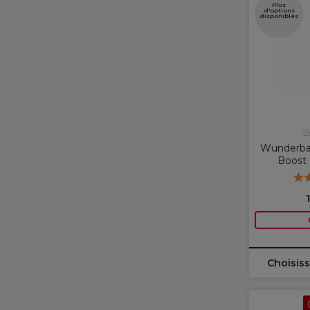
Plus
d'options
disponibles
W
Wunderba
Boost
Choisiss