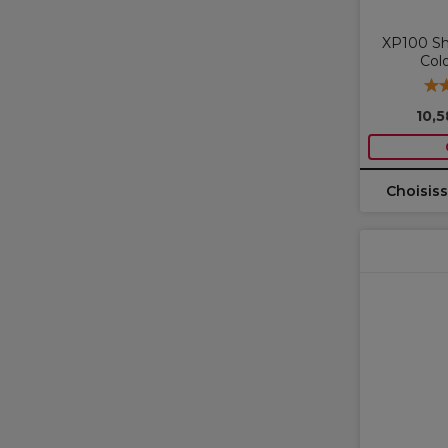
XP100 Sh
Col
10,
Choisiss