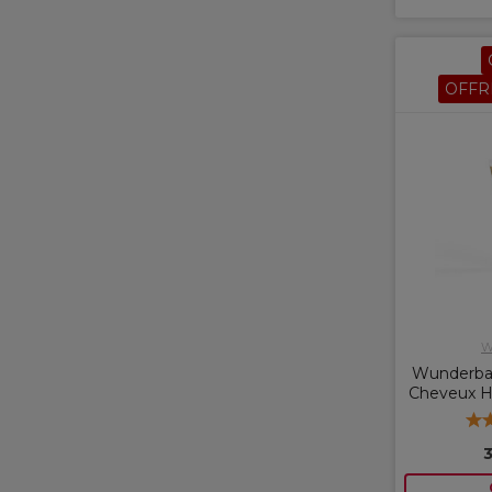
OFFR
W
Wunderba
Cheveux H