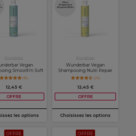
Plus
s
d'options
es
disponibles
Wunderbar
Wunderbar
nderbar Vegan
Wunderbar Vegan
oing Smooth'n Soft
Shampooing Nutri Repair
(
18
)
(
29
)
12,45 €
12,45 €
OFFRE
OFFRE
issez les options
Choisissez les options
OFFRE
OFFRE