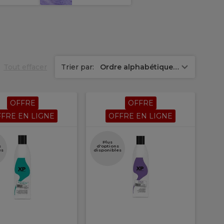
Tout effacer
Trier par:
Ordre alphabétique (Z-A)
OFFRE
OFFRE
FRE EN LIGNE
OFFRE EN LIGNE
Plus
s
d'options
es
disponibles