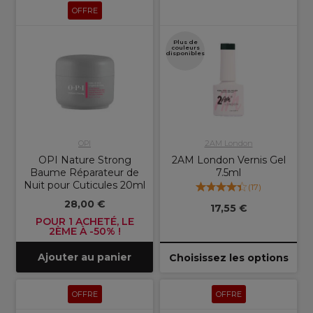
OFFRE
Plus de
couleurs
disponibles
OPI
2AM London
OPI Nature Strong
2AM London Vernis Gel
Baume Réparateur de
7.5ml
Nuit pour Cuticules 20ml
(
17
)
28,00 €
17,55 €
POUR 1 ACHETÉ, LE
2ÈME À -50% !
Ajouter au panier
Choisissez les options
OFFRE
OFFRE