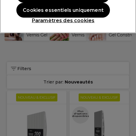
Interdiction du TPO dans
Cookies essentiels uniquement
les produits pour ongles
Paramètres des cookies
Vernis Gel
Vernis
Gel Construc
Filters
Trier par:
Nouveautés
NOUVEAU & EXCLUSIF
NOUVEAU & EXCLUSIF
Plus
d'options
disponibles