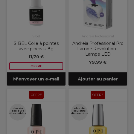
Sibel
Andreia Professional
SIBEL Colle à pointes
Andreia Professional Pro
avec pinceau 8g
Lampe Revolution -
Lampe LED
11,70 €
79,99 €
OFFRE
M'envoyer un e-mail
Ajouter au panier
OFFRE
OFFRE
Plus de
Plus de
couleurs
couleurs
disponibles
disponibles