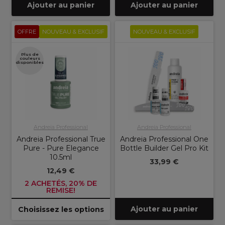
Ajouter au panier
Ajouter au panier
OFFRE
NOUVEAU & EXCLUSIF
NOUVEAU & EXCLUSIF
Plus de
couleurs
disponibles
Andreia Professional
Andreia Professional
Andreia Professional True
Andreia Professional One
Pure - Pure Elegance
Bottle Builder Gel Pro Kit
10.5ml
33,99 €
12,49 €
2 ACHETÉS, 20% DE
REMISE!
Ajouter au panier
Choisissez les options