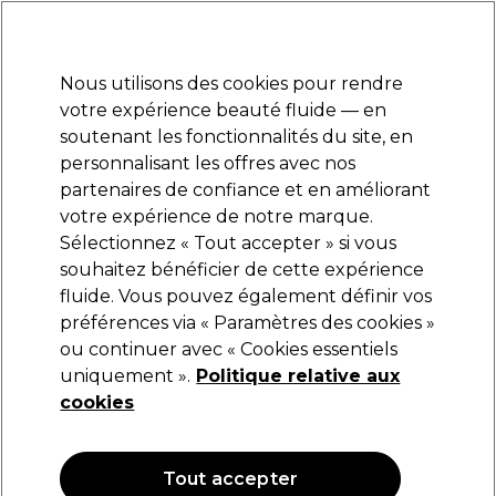
Prêt(e) à t’inscrire pour
-15 %
? Rejoins
Pro-Duo Prestige
et utilise
RET15
sur ton
premier ac
hat.
*Cond. s’appl.
Nous utilisons des cookies pour rendre
Se connecter
votre expérience beauté fluide — en
soutenant les fonctionnalités du site, en
Marques
Bons plans
Coiffure
Electro et Matériel
Equipem
personnalisant les offres avec nos
Livraison et délais
partenaires de confiance et en améliorant
lire la suite
votre expérience de notre marque.
Manucure
Beauté
Sélectionnez « Tout accepter » si vous
souhaitez bénéficier de cette expérience
Manucure
fluide. Vous pouvez également définir vos
préférences via « Paramètres des cookies »
ou continuer avec « Cookies essentiels
Tout ce dont vous avez besoin pour des ongles
uniquement ».
Politique relative aux
impeccables, au même endroit. Des vernis semi-
cookies
permanents et gels UV aux extensions d’ongles, limes
Lire la suite
électriques et accessoires d’application. Achetez les
marques professionnelles de confiance comme
OPI
et
Andreia Professional
pour des résultats parfaits, en salon
Tout accepter
ou à la maison.