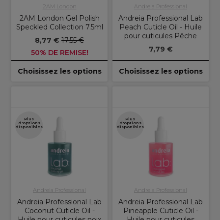
2AM London
Andreia Professional
2AM London Gel Polish
Andreia Professional Lab
Speckled Collection 7.5ml
Peach Cuticle Oil - Huile
pour cuticules Pêche
8,77 €
17,55 €
7,79 €
50% DE REMISE!
Choisissez les options
Choisissez les options
Plus
Plus
d'options
d'options
disponibles
disponibles
Andreia Professional
Andreia Professional
Andreia Professional Lab
Andreia Professional Lab
Coconut Cuticle Oil -
Pineapple Cuticle Oil -
Huile pour cuticules noix
Huile pour cuticules